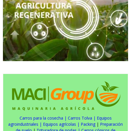
Carros para la cosecha
|
Carros Tolva
|
Equipos
agroindustriales
|
Equipos agrícolas
|
Packing
|
Preparación
de suelo
|
Trituradora de podas
|
Carros cónicos de