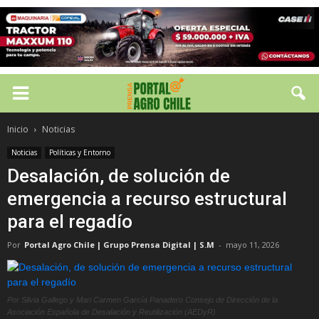
Inicio
Noticias
Noticias
Políticas y Entorno
Desalación, de solución de
emergencia a recurso estructural
para el regadío
Por
Portal Agro Chile | Grupo Prensa Digital | S.M
-
mayo 11, 2026
Por Silvia Gallego y Mari Carmen García Panadero Consejo de Dirección de la
Asociación Española de Desalación y Reutilización (AEDyR)