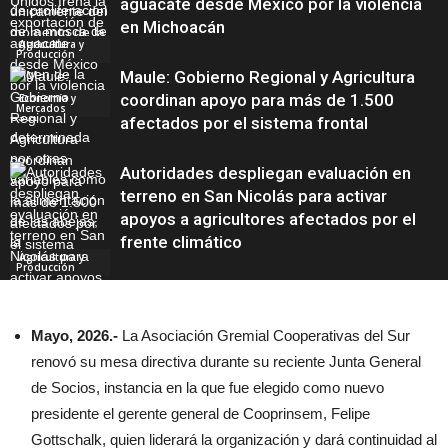
aguacate desde México por la violencia
en Michoacán
Agricultura y
Producción
Maule: Gobierno Regional y Agricultura
coordinan apoyo para más de 1.500
Economía y
Mercados
afectados por el sistema frontal
Autoridades despliegan evaluación en
terreno en San Nicolás para activar
apoyos a agricultores afectados por el
frente climático
Agricultura y
Producción
Mayo, 2026.-
La Asociación Gremial Cooperativas del Sur
Sostenibilidad y
renovó su mesa directiva durante su reciente Junta General
Medio Ambiente
de Socios, instancia en la que fue elegido como nuevo
presidente el gerente general de Cooprinsem, Felipe
Gottschalk, quien liderará la organización y dará continuidad al