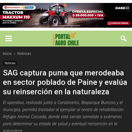
Inicio
Noticias
Noticias
SAG captura puma que merodeaba
en sector poblado de Paine y evalúa
su reinserción en la naturaleza
El operativo, realizado junto a Carabineros, Bioparque Buinzoo y el
municipio, permitió trasladar al ejemplar al centro de rehabilitación
Refugio Animal Cascada, donde está siendo sometido a exámenes
para determinar su estado de salud y eventual reinserción en la
naturaleza.