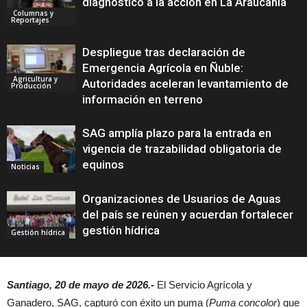
diagnóstico a la acción en La Araucanía
Columnas y
Reportajes
Despliegue tras declaración de
Emergencia Agrícola en Ñuble:
Agricultura y
Autoridades aceleran levantamiento de
Producción
información en terreno
SAG amplía plazo para la entrada en
vigencia de trazabilidad obligatoria de
equinos
Noticias
Organizaciones de Usuarios de Aguas
del país se reúnen y acuerdan fortalecer
gestión hídrica
Gestión hídrica
Santiago, 20 de mayo de 2026.-
El Servicio Agrícola y
Ganadero, SAG, capturó con éxito un puma (
Puma concolor
) que