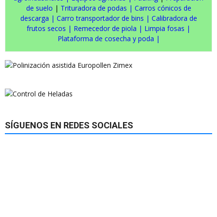
de suelo
|
Trituradora de podas
|
Carros cónicos de
descarga
|
Carro transportador de bins
|
Calibradora de
frutos secos
|
Remecedor de piola
|
Limpia fosas
|
Plataforma de cosecha y poda
|
SÍGUENOS EN REDES SOCIALES