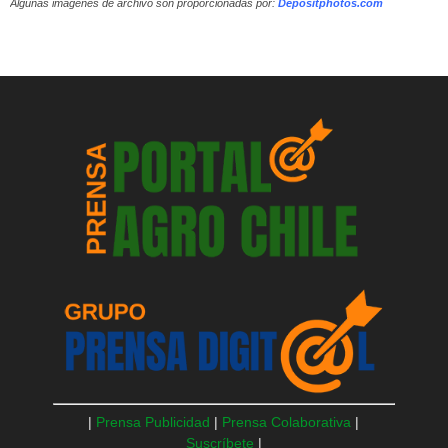
Algunas imágenes de archivo son proporcionadas por:
Depositphotos.com
|
Prensa Publicidad
|
Prensa Colaborativa
|
Suscríbete
|