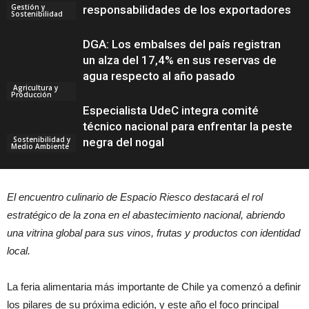
Gestión y
responsabilidades de los exportadores
Sostenibilidad
DGA: Los embalses del país registran
un alza del 17,4% en sus reservas de
agua respecto al año pasado
Agricultura y
Producción
Especialista UdeC integra comité
técnico nacional para enfrentar la peste
Sostenibilidad y
negra del nogal
Medio Ambiente
Agricultura y
El encuentro culinario de Espacio Riesco destacará el rol
Producción
estratégico de la zona en el abastecimiento nacional, abriendo
una vitrina global para sus vinos, frutas y productos con identidad
local.
La feria alimentaria más importante de Chile ya comenzó a definir
los pilares de su próxima edición, y este año el foco principal