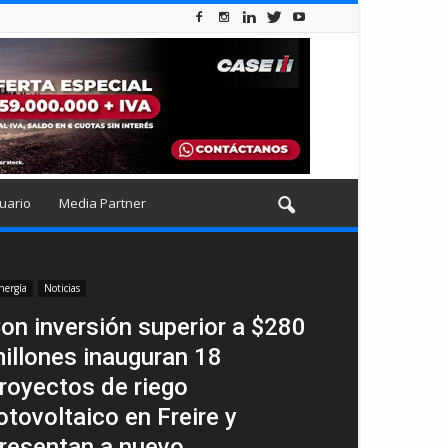
uario
Media Partner
nergía
Noticias
on inversión superior a $280
illones inauguran 18
royectos de riego
otovoltaico en Freire y
resentan a nuevo