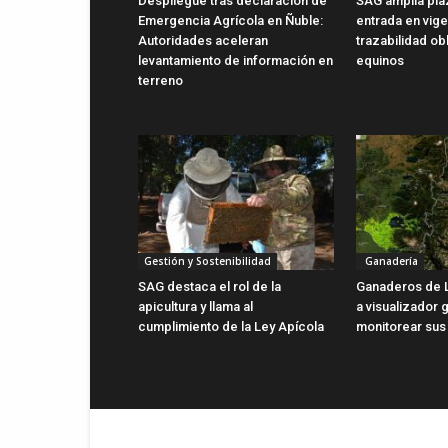
Despliegue tras declaración de
SAG amplía pla
Emergencia Agrícola en Ñuble:
entrada en vig
Autoridades aceleran
trazabilidad ob
levantamiento de información en
equinos
terreno
Gestión y Sostenibilidad
Ganadería
SAG destaca el rol de la
Ganaderos de 
apicultura y llama al
a visualizador g
cumplimiento de la Ley Apícola
monitorear sus