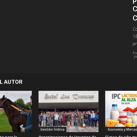
C
Co
18
pr
Po
ju
L AUTOR
Gestión hídrica
Economía y Merca