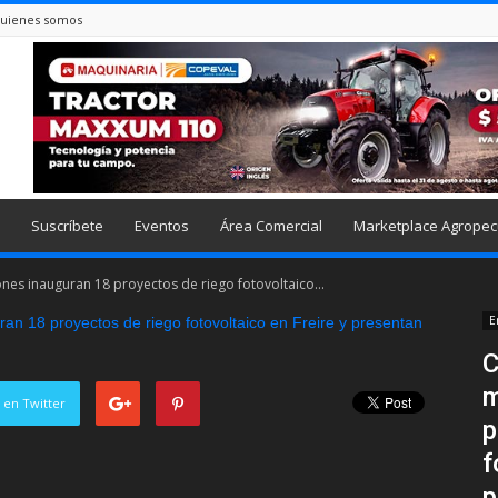
uienes somos
Suscríbete
Eventos
Área Comercial
Marketplace Agropec
ones inauguran 18 proyectos de riego fotovoltaico...
E
C
m
 en Twitter
p
f
p