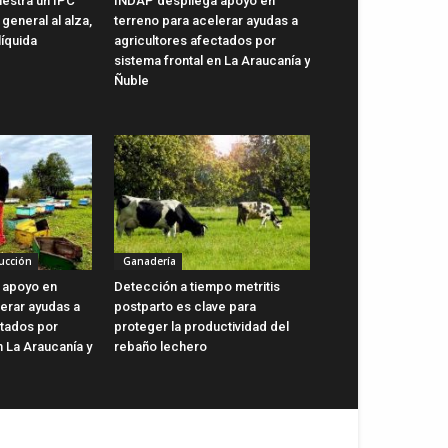
uestra un IPC
INDAP despliega apoyo en
general al alza,
terreno para acelerar ayudas a
líquida
agricultores afectados por
sistema frontal en La Araucanía y
Ñuble
ucción
Ganadería
 apoyo en
Detección a tiempo metritis
lerar ayudas a
postparto es clave para
ctados por
proteger la productividad del
n La Araucanía y
rebaño lechero