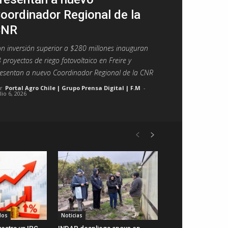
oordinador Regional de la
CNR
n inversión superior a $280 millones inauguran
 proyectos de riego fotovoltaico en Freire y
esentan a nuevo Coordinador Regional de la CNR
r
Portal Agro Chile | Grupo Prensa Digital | F.M
-
lio 6, 2026
dos
Noticias