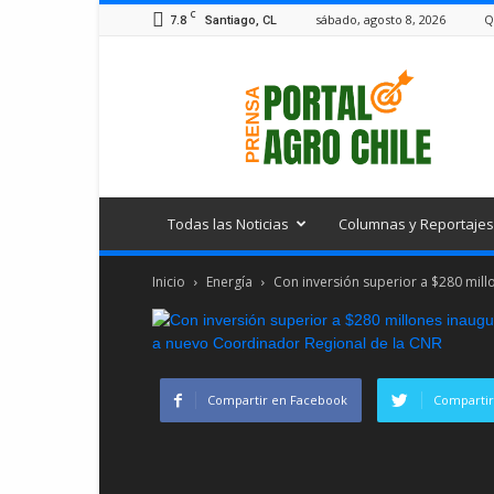
C
7.8
sábado, agosto 8, 2026
Q
Santiago, CL
Portal
Agro
Chile
Todas las Noticias
Columnas y Reportajes
Inicio
Energía
Con inversión superior a $280 mill
Compartir en Facebook
Compartir