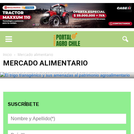
MERCADO ALIMENTARIO
El trigo transgénico y sus amenazas al
Inicio
Mercado alimentario
patrimonio agroalimentario
MERCADO ALIMENTARIO
Portal Agro Chile | Grupo Prensa Digital | S.M
-
julio 8, 2021
SUSCRÍBETE