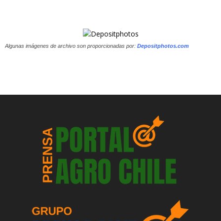
Algunas imágenes de archivo son proporcionadas por:
Depositphotos.com