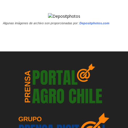
Algunas imágenes de archivo son proporcionadas por:
Depositphotos.com