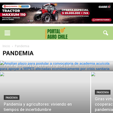
PANDEMIA
Amplían plazo para postular a
convocatoria de academia acuícola para
Inicio
Pandemia
apoyar a MIPES afectadas
PANDEMIA
económicamente por crisis sanitaria
Portal Agro Chile | Grupo Prensa Digital | S.M
-
agosto 20, 2021
PANDEMIA
PANDEMIA
Giras vir
Pandemia y agricultores: viviendo en
cooperaci
tiempos de incertidumbre
pandemi