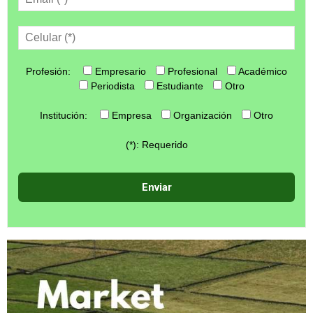
Profesión:
Empresario
Profesional
Académico
Periodista
Estudiante
Otro
Institución:
Empresa
Organización
Otro
(*): Requerido