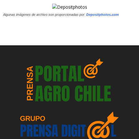
Algunas imágenes de archivo son proporcionadas por:
Depositphotos.com