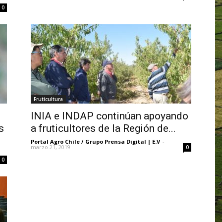
0
Fruticultura
INIA e INDAP continúan apoyando
s
a fruticultores de la Región de...
Portal Agro Chile / Grupo Prensa Digital | E.V
-
marzo 21, 2019
0
0