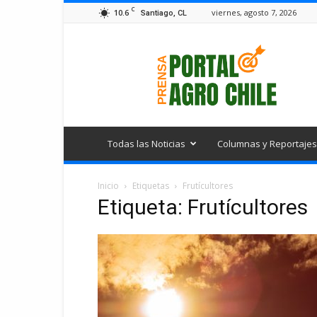
C
10.6
viernes, agosto 7, 2026
Santiago, CL
Portal
Agro
Chile
Todas las Noticias
Columnas y Reportajes
Inicio
Etiquetas
Frutícultores
Etiqueta: Frutícultores