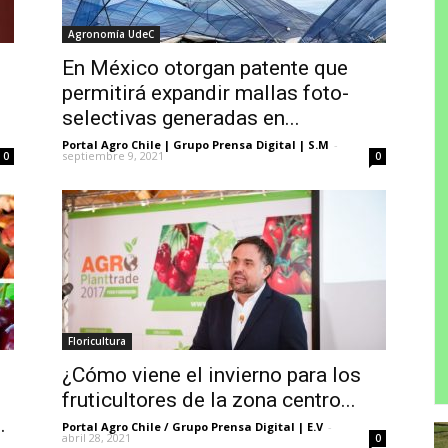
Agronomía UdeC
En México otorgan patente que
permitirá expandir mallas foto-
selectivas generadas en...
Portal Agro Chile | Grupo Prensa Digital | S.M
-
septiembre 9, 2021
0
0
Floricultura
¿Cómo viene el invierno para los
fruticultores de la zona centro...
.
Portal Agro Chile / Grupo Prensa Digital | E.V
-
abril 28, 2021
0