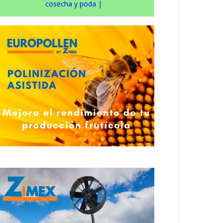
cosecha y poda
|