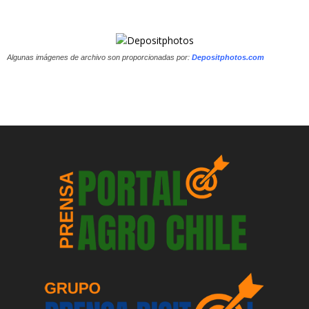
Algunas imágenes de archivo son proporcionadas por:
Depositphotos.com