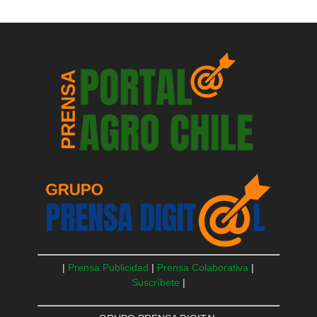
|
Prensa Publicidad
|
Prensa Colaborativa
|
Suscríbete
|