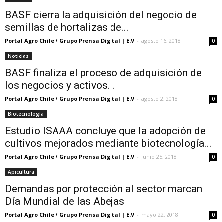
BASF cierra la adquisición del negocio de
semillas de hortalizas de...
Portal Agro Chile / Grupo Prensa Digital | E.V
-
agosto 16, 2018
0
Noticias
BASF finaliza el proceso de adquisición de
los negocios y activos...
Portal Agro Chile / Grupo Prensa Digital | E.V
-
agosto 2, 2018
0
Biotecnología
Estudio ISAAA concluye que la adopción de
cultivos mejorados mediante biotecnología...
Portal Agro Chile / Grupo Prensa Digital | E.V
-
junio 25, 2018
0
Apicultura
Demandas por protección al sector marcan
Día Mundial de las Abejas
Portal Agro Chile / Grupo Prensa Digital | E.V
-
mayo 22, 2018
0