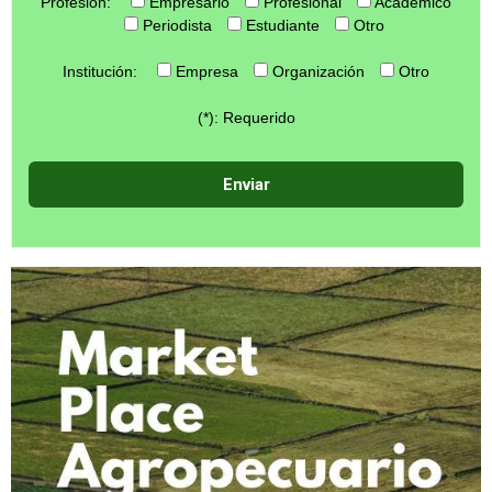
Profesión:
Empresario
Profesional
Académico
Periodista
Estudiante
Otro
Institución:
Empresa
Organización
Otro
(*): Requerido