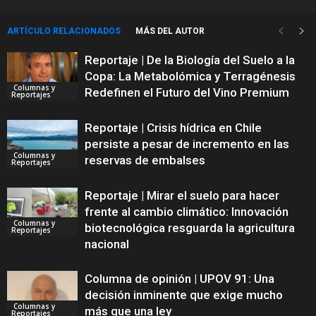
ARTÍCULO RELACIONADOS
MÁS DEL AUTOR
Reportaje | De la Biología del Suelo a la
Copa: La Metabolómica y Terragénesis
Columnas y
Redefinen el Futuro del Vino Premium
Reportajes
Reportaje | Crisis hídrica en Chile
persiste a pesar de incremento en las
Columnas y
reservas de embalses
Reportajes
Reportaje | Mirar el suelo para hacer
frente al cambio climático: Innovación
Columnas y
biotecnológica resguarda la agricultura
Reportajes
nacional
Columna de opinión | UPOV 91: Una
decisión inminente que exige mucho
Columnas y
más que una ley
Reportajes