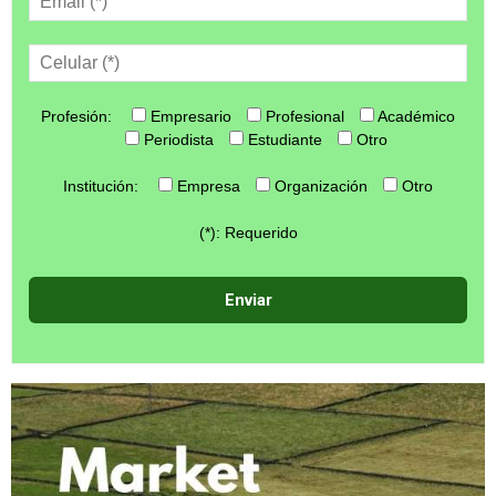
Profesión:
Empresario
Profesional
Académico
Periodista
Estudiante
Otro
Institución:
Empresa
Organización
Otro
(*): Requerido