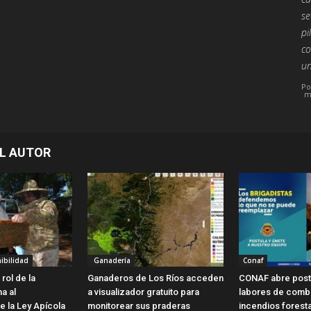
se
pi
co
un
Po
m
L AUTOR
ibilidad
Ganadería
Conaf
rol de la
Ganaderos de Los Ríos acceden
CONAF abre post
ma al
a visualizador gratuito para
labores de comb
e la Ley Apícola
monitorear sus praderas
incendios forest