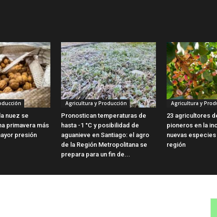
roducción
Agricultura y Producción
Agricultura y Prod
 la nuez se
Pronostican temperaturas de
23 agricultores 
na primavera más
hasta -1 °C y posibilidad de
pioneros en la i
mayor presión
aguanieve en Santiago: el agro
nuevas especies f
de la Región Metropolitana se
región
prepara para un fin de...