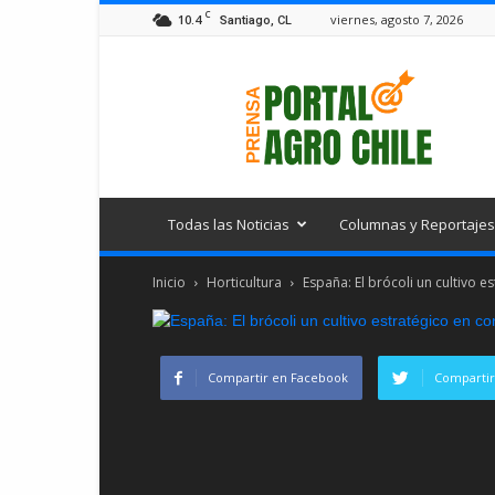
C
10.4
viernes, agosto 7, 2026
Santiago, CL
Portal
Agro
Chile
Todas las Noticias
Columnas y Reportajes
Inicio
Horticultura
España: El brócoli un cultivo e
Compartir en Facebook
Compartir