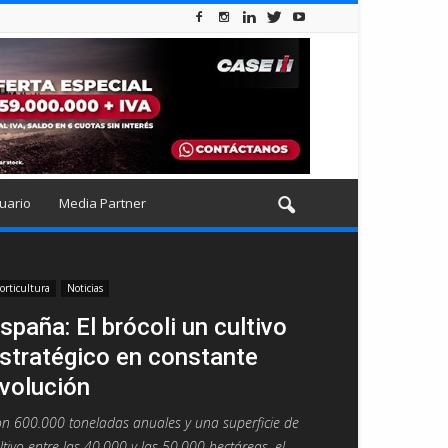
uario
Media Partner
orticultura
Noticias
spaña: El brócoli un cultivo
stratégico en constante
volución
n 600.000 toneladas anuales y una superficie de
ltivo entre las 40.000 y las 50.000 hectáreas, el