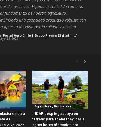
ctor del brócoli en España se consolida como un
lar fundamental de nuestra agricultura,
mbinando una capacidad productiva robusta con
a apuesta decidida por la calidad y la salud.
r
Portal Agro Chile | Grupo Prensa Digital | I.V
-
ayo 25, 2026
Agricultura y Producción
ulaciones para
INDAP despliega apoyo en
ate de
terreno para acelerar ayudas a
ales 2026-2027
agricultores afectados por