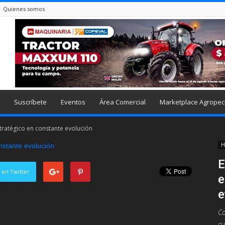
Quienes somos
Suscríbete
Eventos
Área Comercial
Marketplace Agropec
stratégico en constante evolución
H
E
 en Twitter
e
e
Co
cu