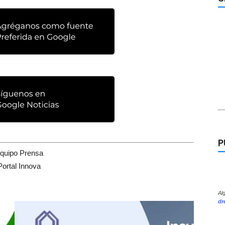
P
quipo Prensa
Portal Innova
Al
dr