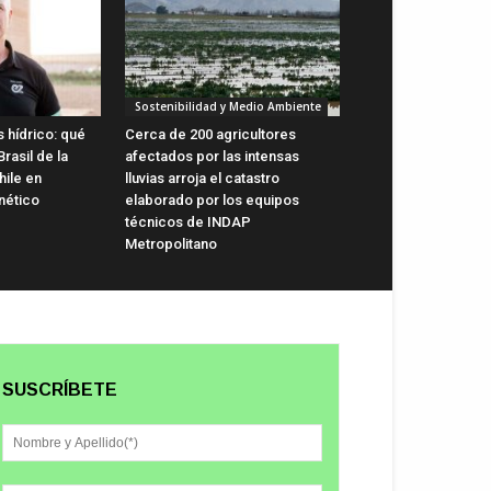
Sostenibilidad y Medio Ambiente
 hídrico: qué
Cerca de 200 agricultores
rasil de la
afectados por las intensas
hile en
lluvias arroja el catastro
nético
elaborado por los equipos
técnicos de INDAP
Metropolitano
SUSCRÍBETE