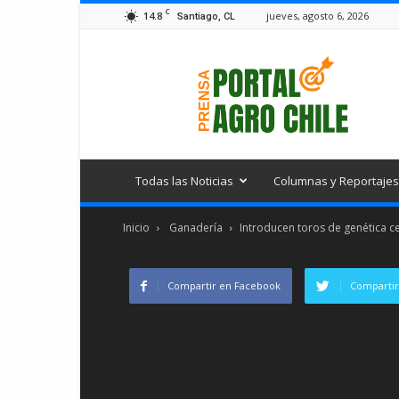
C
14.8
jueves, agosto 6, 2026
Santiago, CL
Portal
Agro
Chile
Todas las Noticias
Columnas y Reportajes
Inicio
Ganadería
Introducen toros de genética ce
Compartir en Facebook
Compartir