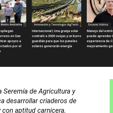
y Medio Ambiente
Innovación y Tecnología (AgTech)
Escasez hídrica
spliegan
Internacional | Una granja solar
Manejo del estrés
terreno en San
contrató a 2000 ovejas y un burro
puede aprender B
tivar apoyos a
guardián para que los paneles
experiencia de C
ectados por el
solares generarán energía
mejoramiento ge
o
 Seremía de Agricultura y
ca desarrollar criaderos de
 con aptitud carnicera.