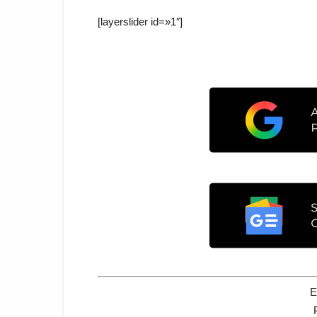
[layerslider id=»1″]
E