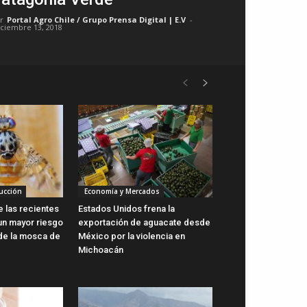
r
Portal Agro Chile / Grupo Prensa Digital | E.V
-
iciembre 13, 2018
ucción
Economía y Mercados
 las recientes
Estados Unidos frena la
 un mayor riesgo
exportación de aguacate desde
 de la mosca de
México por la violencia en
Michoacán