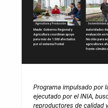
Agricultura y Producción
Sostenibilidad 
Maule: Gobierno Regional y
Autoridades de
Agricultura coordinan apoyo
evaluación en 
para más de 1.500 afectados
Nicolás para ac
por el sistema frontal
agricultores af
frente climátic
Programa impulsado por la
ejecutado por el INIA, bus
reproductores de calidad y