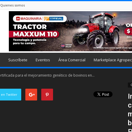
Quienes somos
Suscríbete
Eventos
Área Comercial
Marketplace Agropec
rtificada para el mejoramiento genético de bovinos en...
G
 en Twitter
I
c
m
b
P