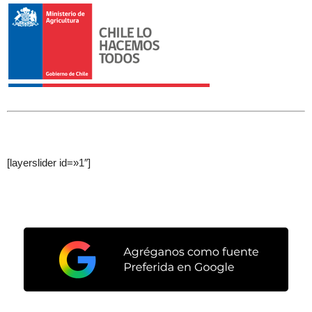
[layerslider id=»1″]