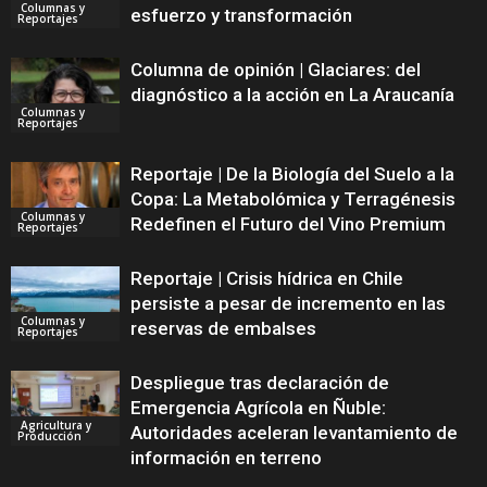
Columnas y
esfuerzo y transformación
Reportajes
Columna de opinión | Glaciares: del
diagnóstico a la acción en La Araucanía
Columnas y
Reportajes
Reportaje | De la Biología del Suelo a la
Copa: La Metabolómica y Terragénesis
Columnas y
Redefinen el Futuro del Vino Premium
Reportajes
Reportaje | Crisis hídrica en Chile
persiste a pesar de incremento en las
Columnas y
reservas de embalses
Reportajes
Despliegue tras declaración de
Emergencia Agrícola en Ñuble:
Agricultura y
Autoridades aceleran levantamiento de
Producción
información en terreno