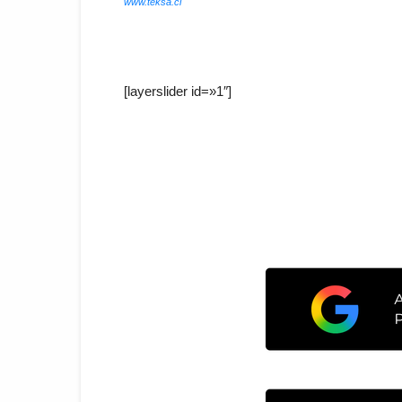
www.teksa.cl
[layerslider id=»1″]