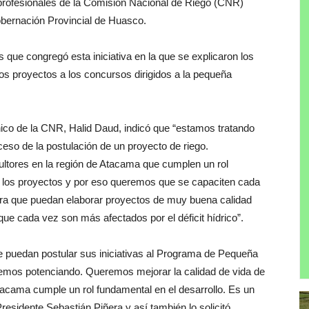
s profesionales de la Comisión Nacional de Riego (CNR)
bernación Provincial de Huasco.
 que congregó esta iniciativa en la que se explicaron los
 los proyectos a los concursos dirigidos a la pequeña
hico de la CNR, Halid Daud, indicó que “estamos tratando
ceso de la postulación de un proyecto de riego.
ltores en la región de Atacama que cumplen un rol
n los proyectos y por eso queremos que se capaciten cada
ra que puedan elaborar proyectos de muy buena calidad
ue cada vez son más afectados por el déficit hídrico”.
e puedan postular sus iniciativas al Programa de Pequeña
iremos potenciando. Queremos mejorar la calidad de vida de
tacama cumple un rol fundamental en el desarrollo. Es un
idente Sebastián Piñera y así también lo solicitó