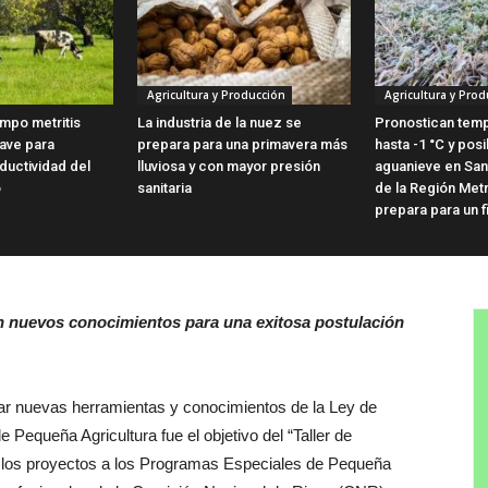
Agricultura y Producción
Agricultura y Prod
empo metritis
La industria de la nuez se
Pronostican tem
lave para
prepara para una primavera más
hasta -1 °C y posi
ductividad del
lluviosa y con mayor presión
aguanieve en Sant
o
sanitaria
de la Región Met
prepara para un fi
on nuevos conocimientos para una exitosa postulación
gar nuevas herramientas y conocimientos de la Ley de
Pequeña Agricultura fue el objetivo del “Taller de
de los proyectos a los Programas Especiales de Pequeña