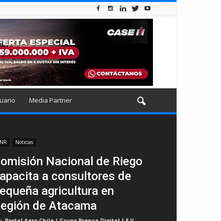
uario
Media Partner
NR
Noticias
omisión Nacional de Riego
apacita a consultores de
equeña agricultura en
egión de Atacama
r
Portal Agro Chile / Grupo Prensa Digital | E.V
-