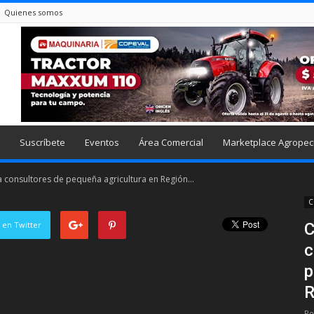
Quienes somos
Suscríbete
Eventos
Área Comercial
Marketplace Agropec
 consultores de pequeña agricultura en Región...
C
 en Twitter
C
c
p
R
Po