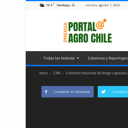
C
10.4
viernes, agosto 7, 2026
Santiago, CL
Portal
Agro
Chile
Todas las Noticias
Columnas y Reportajes
Inicio
CNR
Comisión Nacional de Riego capacita a
Compartir en Facebook
Compartir