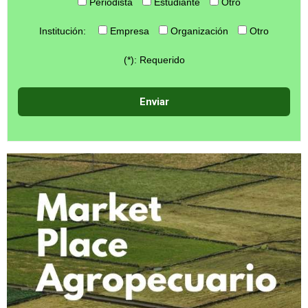
Periodista
Estudiante
Otro
Institución:
Empresa
Organización
Otro
(*): Requerido