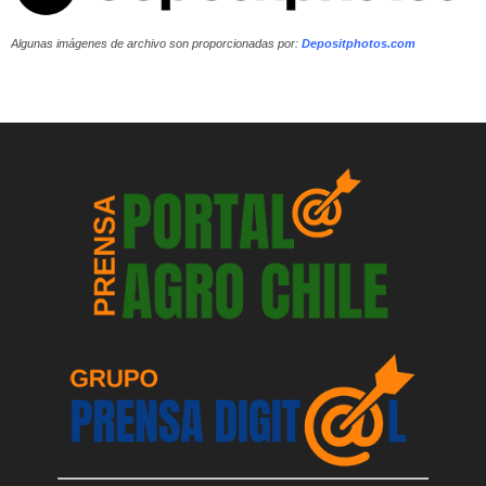
Algunas imágenes de archivo son proporcionadas por:
Depositphotos.com