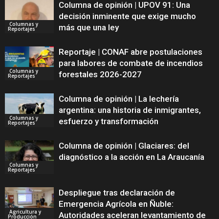
Columna de opinión | UPOV 91: Una
decisión inminente que exige mucho
Columnas y
más que una ley
Reportajes
Reportaje | CONAF abre postulaciones
para labores de combate de incendios
Columnas y
forestales 2026-2027
Reportajes
Columna de opinión | La lechería
argentina: una historia de inmigrantes,
Columnas y
esfuerzo y transformación
Reportajes
Columna de opinión | Glaciares: del
diagnóstico a la acción en La Araucanía
Columnas y
Reportajes
Despliegue tras declaración de
Emergencia Agrícola en Ñuble:
Agricultura y
Autoridades aceleran levantamiento de
Producción