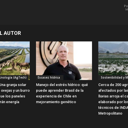
Po
s
L AUTOR
cnología (AgTech)
Escasez hídrica
Sostenibilidad y 
Una granja solar
Manejo del estrés hídrico: qué
Cerca de 200 agr
 ovejas y un burro
puede aprender Brasil de la
afectados por las
que los paneles
experiencia de Chile en
lluvias arroja el c
rán energía
mejoramiento genético
elaborado por lo
técnicos de IND
Metropolitano