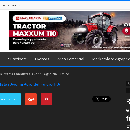
uienes somos
Suscríbete
Eventos
Área Comercial
Marketplace Agropec
a los tres finalistas Avonni Agro del Futuro...
A
P
 en Twitter
R
e
f
F