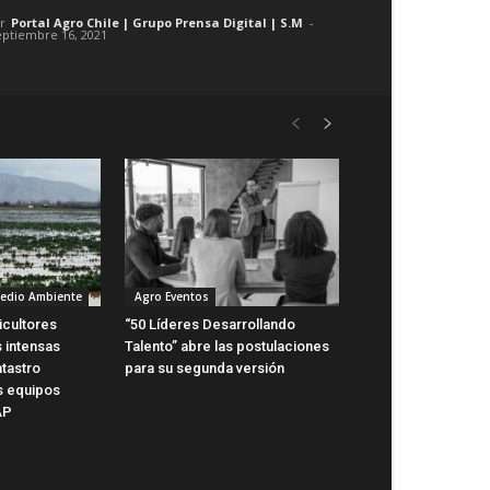
r
Portal Agro Chile | Grupo Prensa Digital | S.M
-
eptiembre 16, 2021
Medio Ambiente
Agro Eventos
icultores
“50 Líderes Desarrollando
 intensas
Talento” abre las postulaciones
atastro
para su segunda versión
s equipos
AP