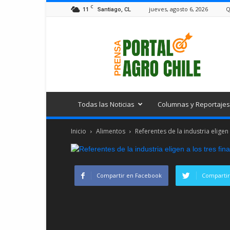
C
11
jueves, agosto 6, 2026
Q
Santiago, CL
Portal
Agro
Chile
Todas las Noticias
Columnas y Reportajes
Inicio
Alimentos
Referentes de la industria eligen 
Compartir en Facebook
Compartir