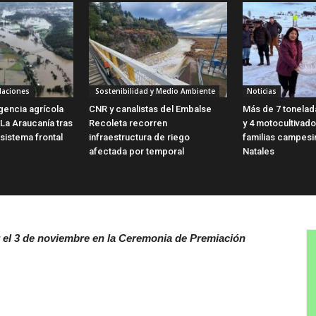
laciones
Sostenibilidad y Medio Ambiente
Noticias
encia agrícola
CNR y canalistas del Embalse
Más de 7 tonelad
 La Araucanía tras
Recoleta recorren
y 4 motocultivado
sistema frontal
infraestructura de riego
familias campesi
afectada por temporal
Natales
r el 3 de noviembre en la Ceremonia de Premiación