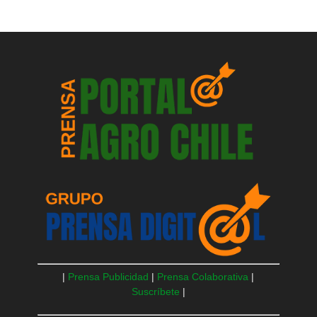
|
Prensa Publicidad
|
Prensa Colaborativa
|
Suscríbete
|