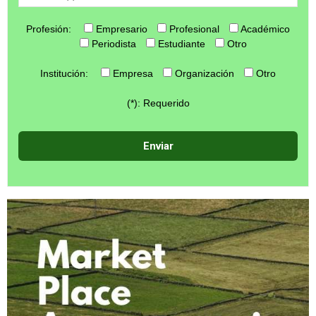
Profesión:
Empresario
Profesional
Académico
Periodista
Estudiante
Otro
Institución:
Empresa
Organización
Otro
(*): Requerido