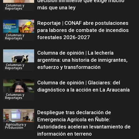
decisión inminente que exige mucho
Columnas y
más que una ley
Reportajes
Reportaje | CONAF abre postulaciones
para labores de combate de incendios
Columnas y
forestales 2026-2027
Reportajes
Columna de opinión | La lechería
argentina: una historia de inmigrantes,
Columnas y
esfuerzo y transformación
Reportajes
Columna de opinión | Glaciares: del
diagnóstico a la acción en La Araucanía
Columnas y
Reportajes
Despliegue tras declaración de
Emergencia Agrícola en Ñuble:
Agricultura y
Autoridades aceleran levantamiento de
Producción
información en terreno