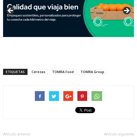
ETIQUETAS
Cerezas
TOMRA Food
TOMRA Group
Artículo anterior
Artículo siguiente