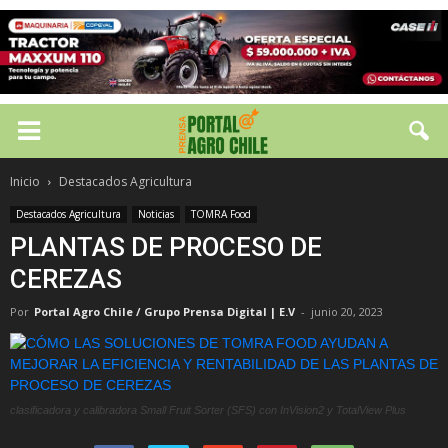
Inicio
Destacados Agricultura
Destacados Agricultura
Noticias
TOMRA Food
PLANTAS DE PROCESO DE
CEREZAS
Por
Portal Agro Chile / Grupo Prensa Digital | E.V
-
junio 20, 2023
clasificadora y calibradora Small Fruit Sorter (SFS) con InVision2 y TotalView Plus