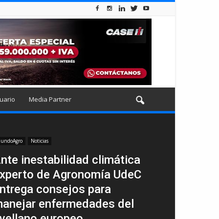
uario
Media Partner
undoAgro
Noticias
nte inestabilidad climática
xperto de Agronomía UdeC
ntrega consejos para
anejar enfermedades del
vellano europeo