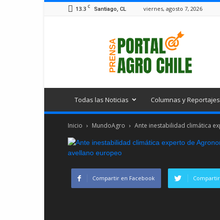
C
13.3
viernes, agosto 7, 2026
Santiago, CL
Portal
Agro
Chile
Todas las Noticias
Columnas y Reportajes
Inicio
MundoAgro
Ante inestabilidad climática
Compartir en Facebook
Compartir