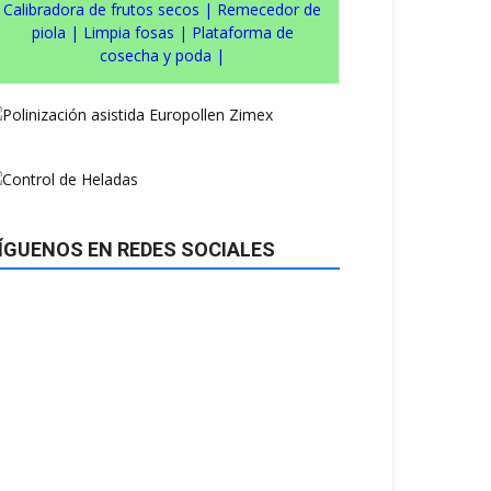
Calibradora de frutos secos
|
Remecedor de
piola
|
Limpia fosas
|
Plataforma de
cosecha y poda
|
ÍGUENOS EN REDES SOCIALES