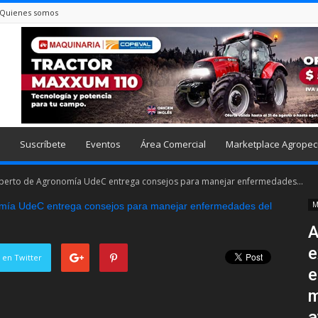
Quienes somos
Suscríbete
Eventos
Área Comercial
Marketplace Agropec
 experto de Agronomía UdeC entrega consejos para manejar enfermedades...
M
A
e
 en Twitter
e
m
a