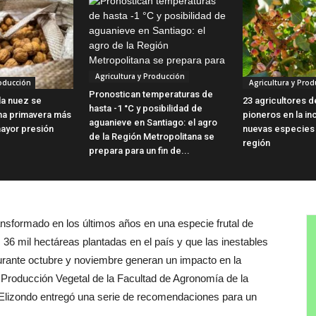
Agricultura y Producción
roducción
Agricultura y Prod
Pronostican temperaturas de
 la nuez se
23 agricultores 
hasta -1 °C y posibilidad de
na primavera más
pioneros en la i
aguanieve en Santiago: el agro
mayor presión
nuevas especies f
de la Región Metropolitana se
región
prepara para un fin de...
nsformado en los últimos años en una especie frutal de
 36 mil hectáreas plantadas en el país y que las inestables
urante octubre y noviembre generan un impacto en la
Producción Vegetal de la Facultad de Agronomía de la
Elizondo entregó una serie de recomendaciones para un