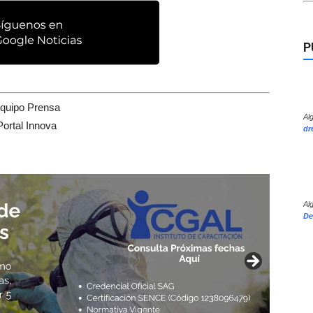
P
quipo Prensa
Al
Portal Innova
dr
Al
De