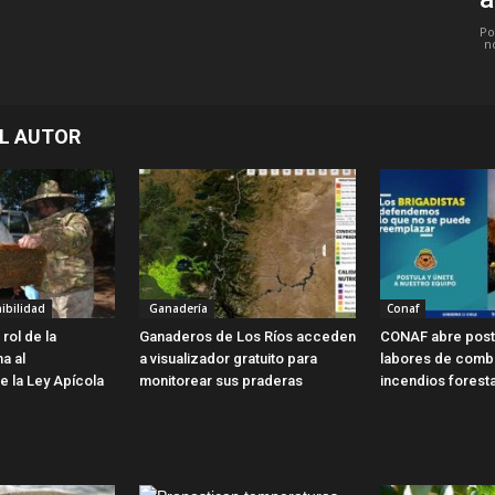
Po
n
L AUTOR
ibilidad
Ganadería
Conaf
rol de la
Ganaderos de Los Ríos acceden
CONAF abre post
ma al
a visualizador gratuito para
labores de comb
e la Ley Apícola
monitorear sus praderas
incendios forest