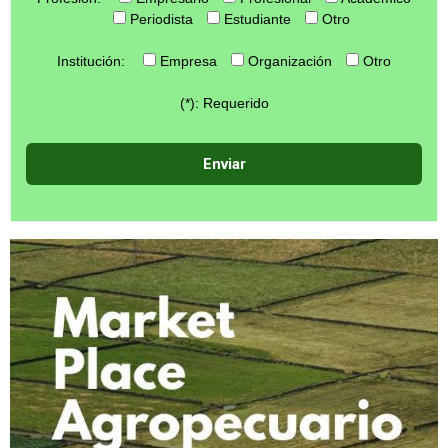
Periodista
Estudiante
Otro
Institución:
Empresa
Organización
Otro
(*): Requerido