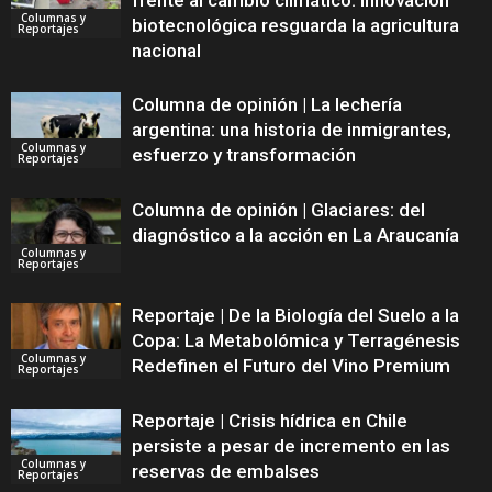
frente al cambio climático: Innovación
Columnas y
biotecnológica resguarda la agricultura
Reportajes
nacional
Columna de opinión | La lechería
argentina: una historia de inmigrantes,
Columnas y
esfuerzo y transformación
Reportajes
Columna de opinión | Glaciares: del
diagnóstico a la acción en La Araucanía
Columnas y
Reportajes
Reportaje | De la Biología del Suelo a la
Copa: La Metabolómica y Terragénesis
Columnas y
Redefinen el Futuro del Vino Premium
Reportajes
Reportaje | Crisis hídrica en Chile
persiste a pesar de incremento en las
Columnas y
reservas de embalses
Reportajes