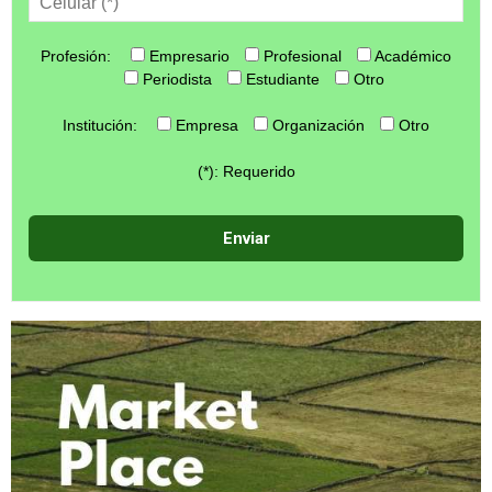
Profesión:
Empresario
Profesional
Académico
Periodista
Estudiante
Otro
Institución:
Empresa
Organización
Otro
(*): Requerido