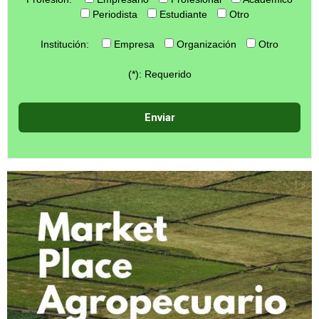
Periodista
Estudiante
Otro
Institución:
Empresa
Organización
Otro
(*): Requerido