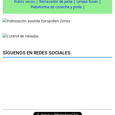
frutos secos
|
Remecedor de piola
|
Limpia fosas
|
Plataforma de cosecha y poda
|
SÍGUENOS EN REDES SOCIALES