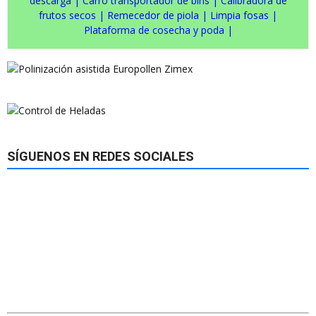
descarga
|
Carro transportador de bins
|
Calibradora de
frutos secos
|
Remecedor de piola
|
Limpia fosas
|
Plataforma de cosecha y poda
|
SÍGUENOS EN REDES SOCIALES