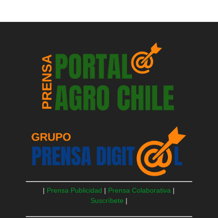
|
Prensa Publicidad
|
Prensa Colaborativa
|
Suscríbete
|