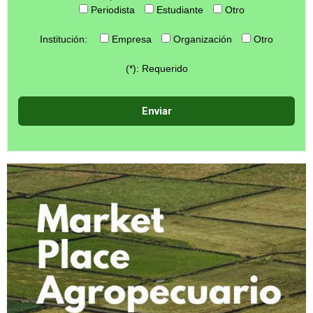
Periodista
Estudiante
Otro
Institución:
Empresa
Organización
Otro
(*): Requerido