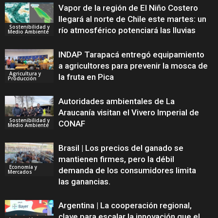
Vapor de la región de El Niño Costero
llegará al norte de Chile este martes: un
Sostenibilidad y
río atmosférico potenciará las lluvias
Medio Ambiente
INDAP Tarapacá entregó equipamiento
a agricultores para prevenir la mosca de
Agricultura y
la fruta en Pica
Producción
Autoridades ambientales de La
Araucanía visitan el Vivero Imperial de
Sostenibilidad y
CONAF
Medio Ambiente
Brasil | Los precios del ganado se
mantienen firmes, pero la débil
Economía y
demanda de los consumidores limita
Mercados
las ganancias.
Argentina | La cooperación regional,
clave para escalar la innovación que el