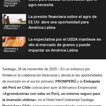
Innovación y
Tecnología
agro necesita
(AgTech)
La presión financiera sobre el agro de
EE.UU. abre una oportunidad para
Agricultura y
América Latina
Producción
La expectativa por el USDA mantiene en
vilo al mercado de granos y puede
Economía y
impactar en América Latina
Mercados
Santiago, 26 de noviembre de 2025 – En un esfuerzo por
fortalecer la colaboración binacional y destacar las oportunidades
de inversión en el sector primario,
PROMPERÚ
y la
Embajada
del Perú en Chile
convocaron ayer al Almuerzo Empresarial:
«Agroindustrias con valor en Perú, un entorno seguro para
la inversión chilena»
, en el Hotel InterContinental Santiago.
Portal Agro Chile
, como prensa especializada, estuvo presente