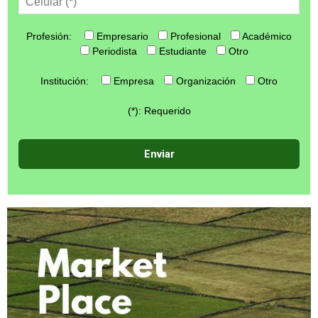
Profesión:
Empresario
Profesional
Académico
Periodista
Estudiante
Otro
Institución:
Empresa
Organización
Otro
(*): Requerido