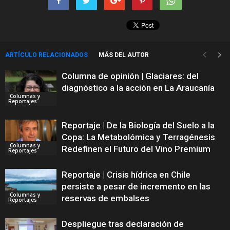
ARTÍCULO RELACIONADOS
MÁS DEL AUTOR
Columna de opinión | Glaciares: del
diagnóstico a la acción en La Araucanía
Columnas y
Reportajes
Reportaje | De la Biología del Suelo a la
Copa: La Metabolómica y Terragénesis
Columnas y
Redefinen el Futuro del Vino Premium
Reportajes
Reportaje | Crisis hídrica en Chile
persiste a pesar de incremento en las
Columnas y
reservas de embalses
Reportajes
Despliegue tras declaración de