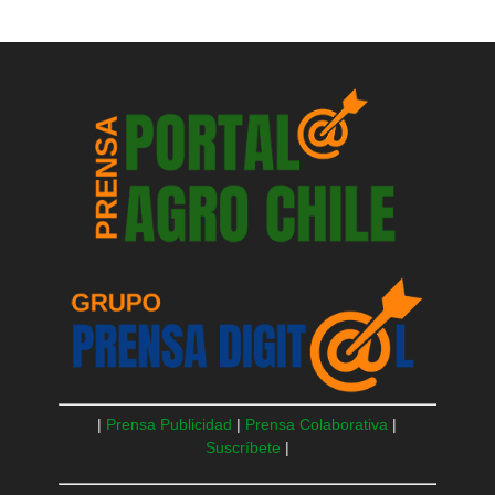
|
Prensa Publicidad
|
Prensa Colaborativa
|
Suscríbete
|