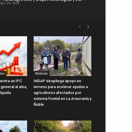
ayo 26, 2026
dos
Noticias
uestra un IPC
INDAP despliega apoyo en
general al alza,
terreno para acelerar ayudas a
líquida
agricultores afectados por
sistema frontal en La Araucanía y
Ñuble