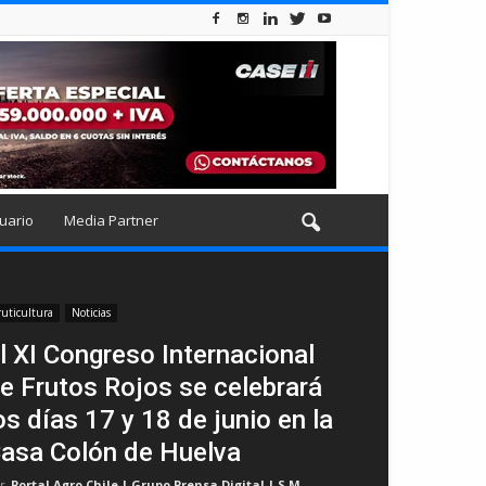
uario
Media Partner
ruticultura
Noticias
l XI Congreso Internacional
e Frutos Rojos se celebrará
os días 17 y 18 de junio en la
asa Colón de Huelva
r
Portal Agro Chile | Grupo Prensa Digital | S.M
-