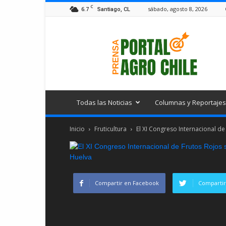
C
6.7
sábado, agosto 8, 2026
Santiago, CL
Portal
Agro
Chile
Todas las Noticias
Columnas y Reportajes
Inicio
Fruticultura
El XI Congreso Internacional de 
Compartir en Facebook
Compartir