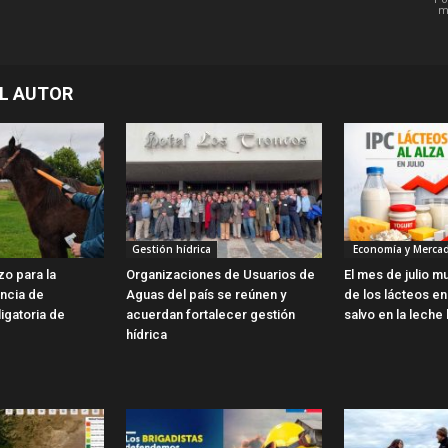
m
L AUTOR
Gestión hídrica
Economía y Merca
zo para la
Organizaciones de Usuarios de
El mes de julio m
encia de
Aguas del país se reúnen y
de los lácteos en 
ligatoria de
acuerdan fortalecer gestión
salvo en la leche 
hídrica