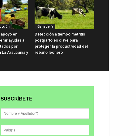
ucción
Ganadería
 apoyo en
Detección a tiempo metritis
lerar ayudas a
postparto es clave para
ctados por
proteger la productividad del
n La Araucanía y
rebaño lechero
SUSCRÍBETE