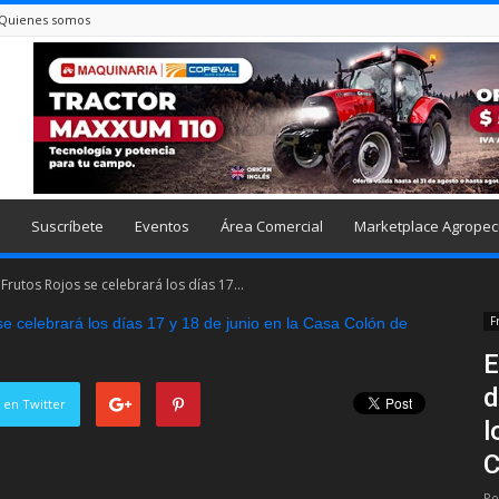
Quienes somos
Suscríbete
Eventos
Área Comercial
Marketplace Agropec
Frutos Rojos se celebrará los días 17...
F
E
d
 en Twitter
l
C
Po