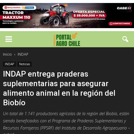
Inicio
INDAP
INDAP
Noticias
INDAP entrega praderas
suplementarias para asegurar
alimento animal en la región del
Biobío
Un total de 1.141 productores agrícolas de la región del Biobío, están
siendo beneficiados con el Programa de Praderas Suplementarias y
Recursos Forrajeros (PPSRF) del Instituto de Desarrollo Agropecuario –