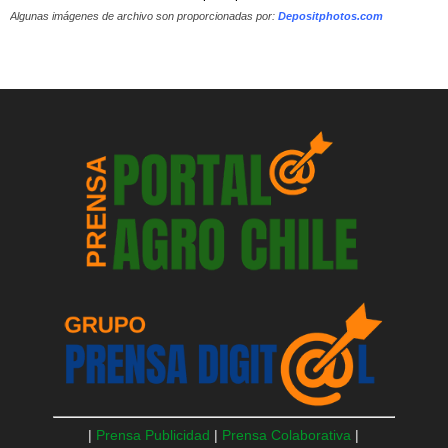
Algunas imágenes de archivo son proporcionadas por:
Depositphotos.com
|
Prensa Publicidad
|
Prensa Colaborativa
|