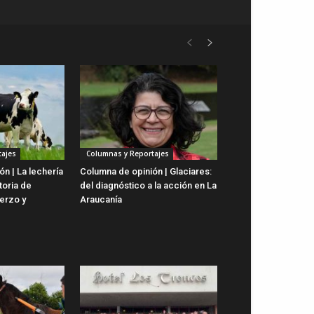
ajes
Columnas y Reportajes
n | La lechería
Columna de opinión | Glaciares:
toria de
del diagnóstico a la acción en La
uerzo y
Araucanía