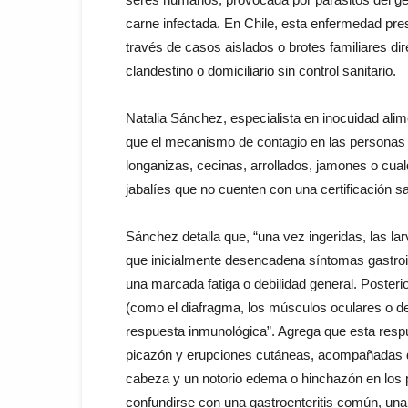
carne infectada. En Chile, esta enfermedad pr
través de casos aislados o brotes familiares d
clandestino o domiciliario sin control sanitario.
Natalia Sánchez, especialista en inocuidad ali
que el mecanismo de contagio en las personas 
longanizas, cecinas, arrollados, jamones o cua
jabalíes que no cuenten con una certificación sani
Sánchez detalla que, “una vez ingeridas, las lar
que inicialmente desencadena síntomas gastroi
una marcada fatiga o debilidad general. Posteri
(como el diafragma, los músculos oculares o de
respuesta inmunológica”. Agrega que esta respu
picazón y erupciones cutáneas, acompañadas de
cabeza y un notorio edema o hinchazón en los 
confundirse con una gastroenteritis común, una g