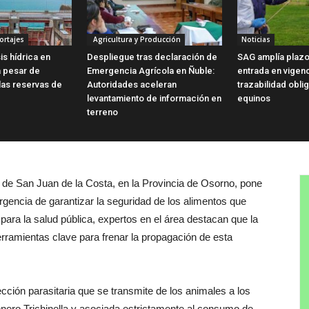
ortajes
Agricultura y Producción
Noticias
is hídrica en
Despliegue tras declaración de
SAG amplía plazo
a pesar de
Emergencia Agrícola en Ñuble:
entrada en vigen
las reservas de
Autoridades aceleran
trazabilidad obli
levantamiento de información en
equinos
terreno
a de San Juan de la Costa, en la Provincia de Osorno, pone
rgencia de garantizar la seguridad de los alimentos que
para la salud pública, expertos en el área destacan que la
erramientas clave para frenar la propagación de esta
ección parasitaria que se transmite de los animales a los
nero Trichinella y asociada estrictamente al consumo de