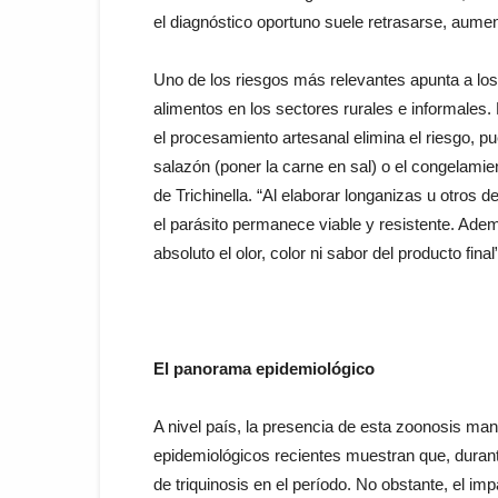
el diagnóstico oportuno suele retrasarse, aumen
Uno de los riesgos más relevantes apunta a los
alimentos en los sectores rurales e informales. 
el procesamiento artesanal elimina el riesgo, 
salazón (poner la carne en sal) o el congelamie
de Trichinella. “Al elaborar longanizas u otros 
el parásito permanece viable y resistente. Además
absoluto el olor, color ni sabor del producto fina
El panorama epidemiológico
A nivel país, la presencia de esta zoonosis ma
epidemiológicos recientes muestran que, durant
de triquinosis en el período. No obstante, el im