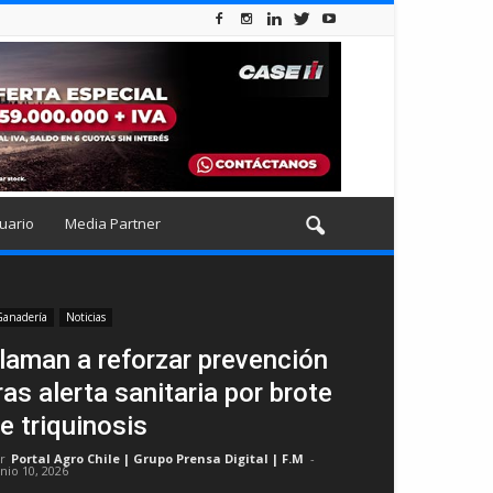
uario
Media Partner
anadería
Noticias
laman a reforzar prevención
ras alerta sanitaria por brote
e triquinosis
r
Portal Agro Chile | Grupo Prensa Digital | F.M
-
unio 10, 2026