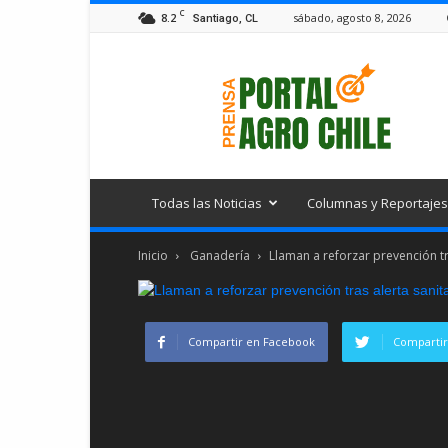
C
8.2
sábado, agosto 8, 2026
Santiago, CL
Portal
Agro
Chile
Todas las Noticias
Columnas y Reportajes
Inicio
Ganadería
Llaman a reforzar prevención tr
Compartir en Facebook
Compartir