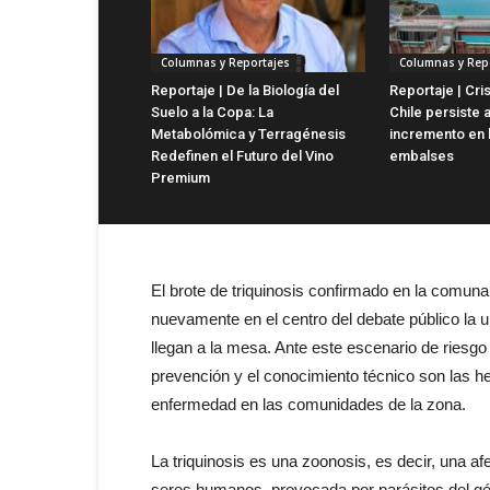
Columnas y Reportajes
Columnas y Rep
Reportaje | De la Biología del
Reportaje | Cris
Suelo a la Copa: La
Chile persiste 
Metabolómica y Terragénesis
incremento en 
Redefinen el Futuro del Vino
embalses
Premium
El brote de triquinosis confirmado en la comun
nuevamente en el centro del debate público la u
llegan a la mesa. Ante este escenario de riesgo 
prevención y el conocimiento técnico son las h
enfermedad en las comunidades de la zona.
La triquinosis es una zoonosis, es decir, una af
seres humanos, provocada por parásitos del gé