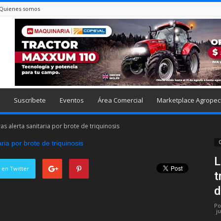
Quienes somos
Suscríbete
Eventos
Área Comercial
Marketplace Agropec
as alerta sanitaria por brote de triquinosis
G
L
 en Twitter
t
d
Po
j