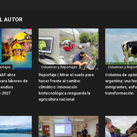
L AUTOR
ortajes
Columnas y Reportajes
Columnas y Report
NAF abre
Reportaje | Mirar el suelo para
Columna de opinió
para labores de
hacer frente al cambio
argentina: una his
cendios
climático: Innovación
inmigrantes, esf
6-2027
biotecnológica resguarda la
transformación
agricultura nacional