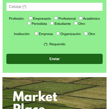
Profesión:
Empresario
Profesional
Académico
Periodista
Estudiante
Otro
Institución:
Empresa
Organización
Otro
(*): Requerido