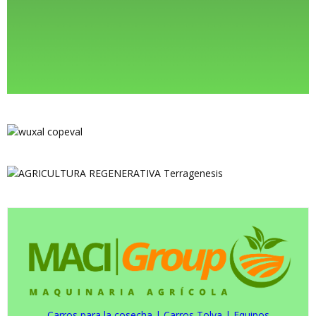
Carros para la cosecha
|
Carros Tolva
|
Equipos