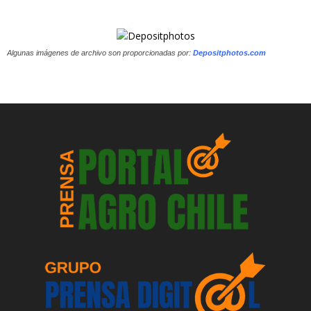
Algunas imágenes de archivo son proporcionadas por:
Depositphotos.com