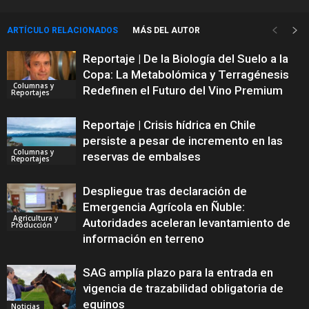
ARTÍCULO RELACIONADOS
MÁS DEL AUTOR
Reportaje | De la Biología del Suelo a la
Copa: La Metabolómica y Terragénesis
Columnas y
Redefinen el Futuro del Vino Premium
Reportajes
Reportaje | Crisis hídrica en Chile
persiste a pesar de incremento en las
Columnas y
reservas de embalses
Reportajes
Despliegue tras declaración de
Emergencia Agrícola en Ñuble:
Agricultura y
Autoridades aceleran levantamiento de
Producción
información en terreno
SAG amplía plazo para la entrada en
vigencia de trazabilidad obligatoria de
equinos
Noticias