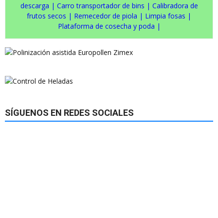
descarga
|
Carro transportador de bins
|
Calibradora de
frutos secos
|
Remecedor de piola
|
Limpia fosas
|
Plataforma de cosecha y poda
|
SÍGUENOS EN REDES SOCIALES