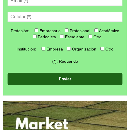
Profesión:
Empresario
Profesional
Académico
Periodista
Estudiante
Otro
Institución:
Empresa
Organización
Otro
(*): Requerido