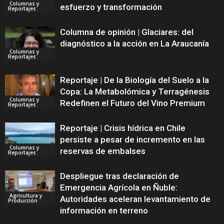
Columnas y
esfuerzo y transformación
Reportajes
Columna de opinión | Glaciares: del
diagnóstico a la acción en La Araucanía
Columnas y
Reportajes
Reportaje | De la Biología del Suelo a la
Copa: La Metabolómica y Terragénesis
Columnas y
Redefinen el Futuro del Vino Premium
Reportajes
Reportaje | Crisis hídrica en Chile
persiste a pesar de incremento en las
Columnas y
reservas de embalses
Reportajes
Despliegue tras declaración de
Emergencia Agrícola en Ñuble:
Agricultura y
Autoridades aceleran levantamiento de
Producción
información en terreno