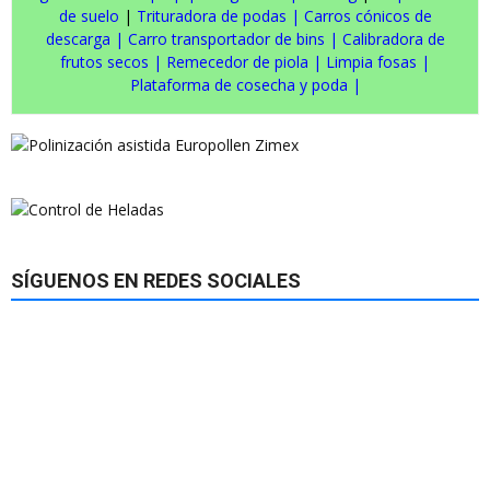
de suelo
|
Trituradora de podas
|
Carros cónicos de
descarga
|
Carro transportador de bins
|
Calibradora de
frutos secos
|
Remecedor de piola
|
Limpia fosas
|
Plataforma de cosecha y poda
|
SÍGUENOS EN REDES SOCIALES