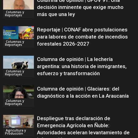
Columna de opinión | UPOV 91: Una
decisión inminente que exige mucho
Columnas y
más que una ley
Reportajes
Reportaje | CONAF abre postulaciones
para labores de combate de incendios
Columnas y
forestales 2026-2027
Reportajes
Columna de opinión | La lechería
argentina: una historia de inmigrantes,
Columnas y
esfuerzo y transformación
Reportajes
Columna de opinión | Glaciares: del
diagnóstico a la acción en La Araucanía
Columnas y
Reportajes
Despliegue tras declaración de
Emergencia Agrícola en Ñuble:
Agricultura y
Autoridades aceleran levantamiento de
Producción