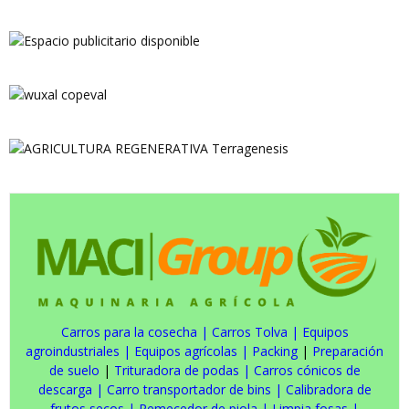
Carros para la cosecha
|
Carros Tolva
|
Equipos
agroindustriales
|
Equipos agrícolas
|
Packing
|
Preparación
de suelo
|
Trituradora de podas
|
Carros cónicos de
descarga
|
Carro transportador de bins
|
Calibradora de
frutos secos
|
Remecedor de piola
|
Limpia fosas
|