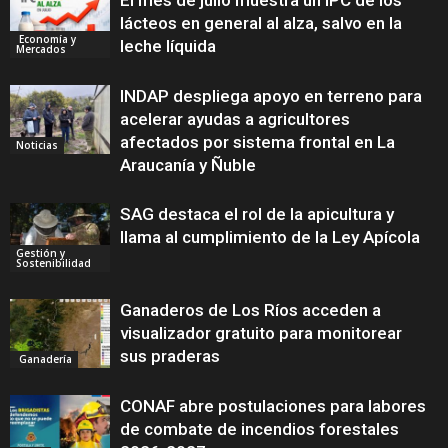
El mes de julio muestra un IPC de los
lácteos en general al alza, salvo en la
Economía y
leche líquida
Mercados
INDAP despliega apoyo en terreno para
acelerar ayudas a agricultores
afectados por sistema frontal en La
Noticias
Araucanía y Ñuble
SAG destaca el rol de la apicultura y
llama al cumplimiento de la Ley Apícola
Gestión y
Sostenibilidad
Ganaderos de Los Ríos acceden a
visualizador gratuito para monitorear
sus praderas
Ganadería
CONAF abre postulaciones para labores
de combate de incendios forestales