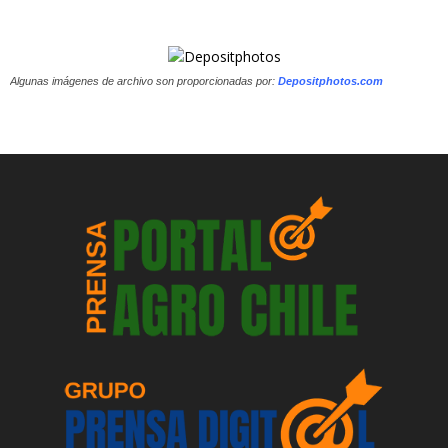
Algunas imágenes de archivo son proporcionadas por:
Depositphotos.com