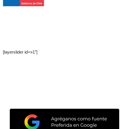
[layerslider id=»1″]