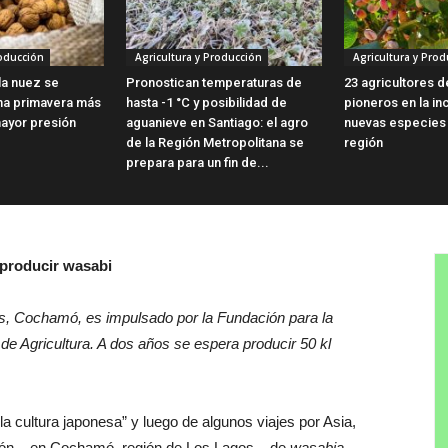
roducción
Agricultura y Producción
Agricultura y Prod
 la nuez se
Pronostican temperaturas de
23 agricultores 
na primavera más
hasta -1 °C y posibilidad de
pioneros en la i
mayor presión
aguanieve en Santiago: el agro
nuevas especies f
de la Región Metropolitana se
región
prepara para un fin de...
 producir wasabi
os, Cochamó, es impulsado por la Fundación para la
o de Agricultura. A dos años se espera producir 50 kl
la cultura japonesa” y luego de algunos viajes por Asia,
ación – en Cochamó, región de Los Lagos – de
wasabia