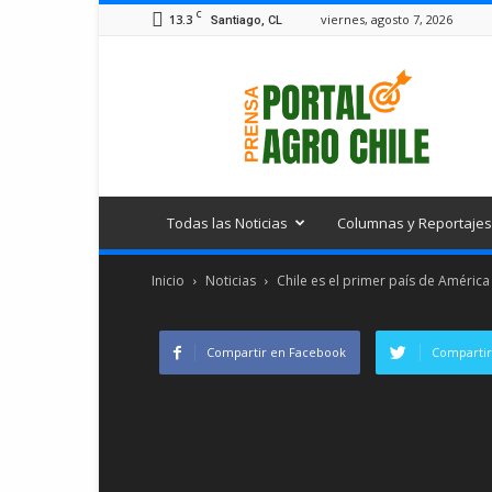
C
13.3
viernes, agosto 7, 2026
Santiago, CL
Portal
Agro
Chile
Todas las Noticias
Columnas y Reportajes
Inicio
Noticias
Chile es el primer país de América
Compartir en Facebook
Compartir