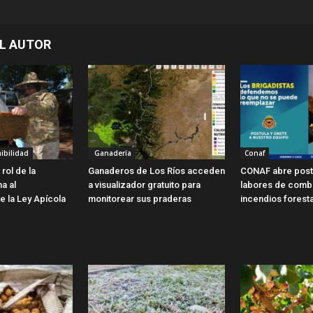
L AUTOR
ibilidad
Ganadería
Conaf
rol de la
Ganaderos de Los Ríos acceden
CONAF abre post
ma al
a visualizador gratuito para
labores de comb
e la Ley Apícola
monitorear sus praderas
incendios forest