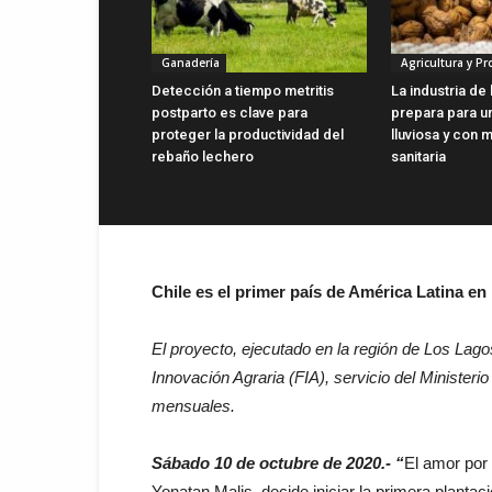
Ganadería
Agricultura y P
Detección a tiempo metritis
La industria de
postparto es clave para
prepara para u
proteger la productividad del
lluviosa y con 
rebaño lechero
sanitaria
Chile es el primer país de América Latina en
El proyecto, ejecutado en la región de Los Lag
Innovación Agraria (FIA), servicio del Ministeri
mensuales.
Sábado 10 de octubre de 2020.- “
El amor por 
Yonatan Malis, decide iniciar la primera plant