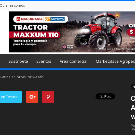
Quienes somos
Suscríbete
Eventos
Área Comercial
Marketplace Agropec
 Latina en producir wasabi
N
 en Twitter
C
A
w
Po
o