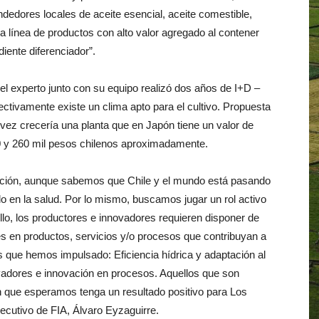
edores locales de aceite esencial, aceite comestible,
a línea de productos con alto valor agregado al contener
iente diferenciador”.
el experto junto con su equipo realizó dos años de I+D –
ctivamente existe un clima apto para el cultivo. Propuesta
vez crecería una planta que en Japón tiene un valor de
130 y 260 mil pesos chilenos aproximadamente.
vación, aunque sabemos que Chile y el mundo está pasando
o en la salud. Por lo mismo, buscamos jugar un rol activo
ello, los productores e innovadores requieren disponer de
es en productos, servicios y/o procesos que contribuyan a
os que hemos impulsado: Eficiencia hídrica y adaptación al
vadores e innovación en procesos. Aquellos que son
n que esperamos tenga un resultado positivo para Los
jecutivo de FIA, Álvaro Eyzaguirre.