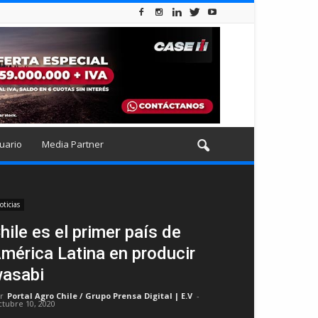
uario
Media Partner
oticias
hile es el primer país de
mérica Latina en producir
asabi
r
Portal Agro Chile / Grupo Prensa Digital | E.V
-
ctubre 10, 2020