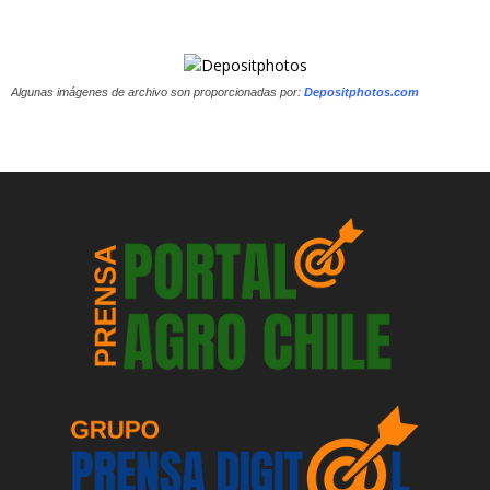
Algunas imágenes de archivo son proporcionadas por:
Depositphotos.com