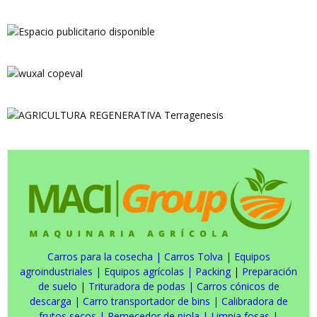
Carros para la cosecha
|
Carros Tolva
|
Equipos
agroindustriales
|
Equipos agrícolas
|
Packing
|
Preparación
de suelo
|
Trituradora de podas
|
Carros cónicos de
descarga
|
Carro transportador de bins
|
Calibradora de
frutos secos
|
Remecedor de piola
|
Limpia fosas
|