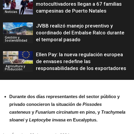
motocultivadores llegan a 67 familias
campesinas de Puerto Natales
Noticias
JVBB realizó manejo preventivo y
coordinado del Embalse Ralco durante
Gestión y
el temporal pasado
Sostenibilidad
Ellen Pay: la nueva regulación europea
de envases redefine las
Agricultura y
responsabilidades de los exportadores
Producción
Durante dos días representantes del sector público y
privado conocieron la situación de
Pissodes
casteneus
y
Fusarium circinatum
en pino, y
Trachymela
sloanei
y
Leptocybe invasa
en Eucalyptus.