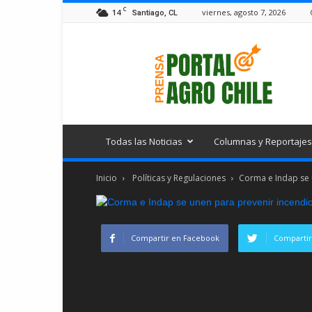
C
14
viernes, agosto 7, 2026
Santiago, CL
Portal
Agro
Chile
Todas las Noticias
Columnas y Reportajes
Inicio
Políticas y Regulaciones
Corma e Indap se u
Compartir en Facebook
Compartir