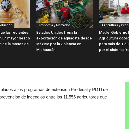
roducción
Economía y Mercados
Agricultura y Prod
ue las recientes
Estados Unidos frena la
Maule: Gobierno 
en un mayor riesgo
exportación de aguacate desde
Agricultura coor
ón de la mosca de
México por la violencia en
para más de 1.50
Michoacán
por el sistema fro
nculados a los programas de extensión Prodesal y PDTI de
prevención de incendios entre los 11.556 agricultores que