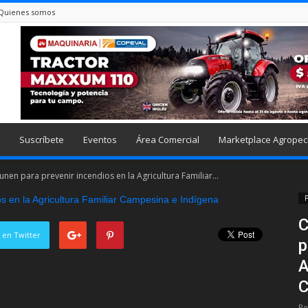
Quienes somos
Suscríbete
Eventos
Área Comercial
Marketplace Agropec
nen para prevenir incendios en la Agricultura Familiar...
P
C
 en Twitter
p
A
C
Po