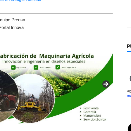
quipo Prensa
Portal Innova
P
Al
dr