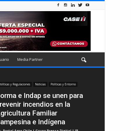
uario
Media Partner
olíticas y Regulaciones
Noticias
Políticas y Entorno
orma e Indap se unen para
revenir incendios en la
gricultura Familiar
ampesina e Indígena
r
Portal Agro Chile | Grupo Prensa Digital | JP
-