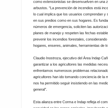
como extensionistas se desenvuelven en una z
arbustos. “La prevención de incendios está inc
lo cual implica que los usuarios comprendan y s
en sus predios como en sus hogares. Es funda
números de emergencia, soliciten las autorizac
planes de manejo y respeten las fechas establ
prevenir los incendios forestales, considerand
hogares, enseres, animales, herramientas de tra
Claudio Inostroza, ejecutivo del Área Indap Cañe
garantizar a los agricultores las medidas necesa
enfrentamos numerosos problemas relacionados c
agricultores han ido tomando conciencia de la m
nos ha permitido seguir insistiendo en las med
general”.
Esta alianza entre Corma e Indap refleja el com