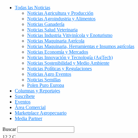
Todas las Noticias
Noticias Agricultura y Producción
Noticias Agroindustria y Alimentos
Noticias Ganadería
Noticias Salud Veterinaria
Noticias Industria Vitivinícola y Enoturismo
Noticias Maquinaria Agrícola
Noticias Maquinaria, Herramientas e Insumos agrícolas
Noticias Economía y Mercados
Noticias Innovación y Tecnología (AgTech)
Noticias Sostenibilidad y Medio Ambiente
Noticias Políticas y Regulaciones
Noticias Agro Eventos
Noticias Semillas
Polen Puro Europa
Columnas y Reportajes
Suscríbete
Eventos
Área Comercial
Marketplace Agropecuario
Media Partner
Buscar
12.2
C