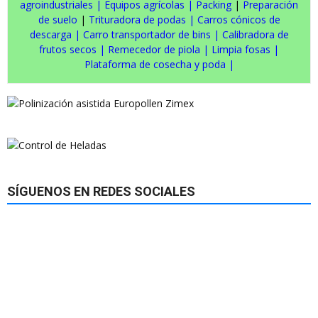
agroindustriales
|
Equipos agrícolas
|
Packing
|
Preparación
de suelo
|
Trituradora de podas
|
Carros cónicos de
descarga
|
Carro transportador de bins
|
Calibradora de
frutos secos
|
Remecedor de piola
|
Limpia fosas
|
Plataforma de cosecha y poda
|
SÍGUENOS EN REDES SOCIALES