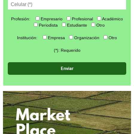
Profesión:
Empresario
Profesional
Académico
Periodista
Estudiante
Otro
Institución:
Empresa
Organización
Otro
(*): Requerido