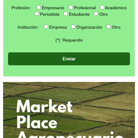
Profesión:
Empresario
Profesional
Académico
Periodista
Estudiante
Otro
Institución:
Empresa
Organización
Otro
(*): Requerido