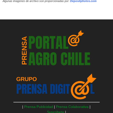
Algunas imágenes de archivo son proporcionadas por:
Depositphotos.com
|
Prensa Publicidad
|
Prensa Colaborativa
|
Suscríbete
|