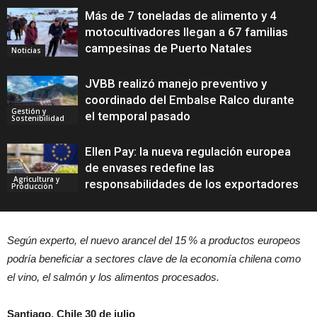
Más de 7 toneladas de alimento y 4
motocultivadores llegan a 67 familias
campesinas de Puerto Natales
Noticias
JVBB realizó manejo preventivo y
coordinado del Embalse Ralco durante
Gestión y
el temporal pasado
Sostenibilidad
Ellen Pay: la nueva regulación europea
de envases redefine las
Agricultura y
responsabilidades de los exportadores
Producción
Según experto, el nuevo arancel del 15 % a productos europeos
podría beneficiar a sectores clave de la economía chilena como
el vino, el salmón y los alimentos procesados.
Santiago, Chile 30 de julio